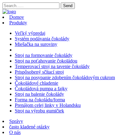
Domov
Produkty
Veľký výpredaj
Systém podávania čokolády
Miešačka na suroviny
Stroj na formovanie čokolády
Stroj na poťahovanie čokoládou
Temperovací stroj na tavenie čokolády
Prispôsobený sčítací stroj
Stroj na posypanie zdobením čokoládovým cukrom
Čokoládové chladenie
Čokoládová pumpa a fajky
Stroj na balenie čokolády
Forma na čokoládu/forma
Prenájom celej linky v Holandsku
Stroj na výrobu gumičiek
Správy
často kladené otázky
O nás