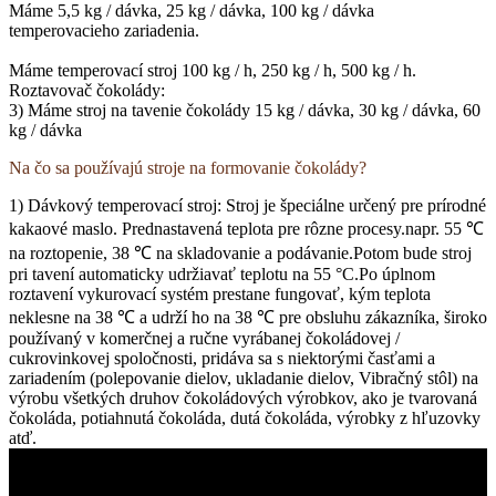
Máme 5,5 kg / dávka, 25 kg / dávka, 100 kg / dávka
temperovacieho zariadenia.
Máme temperovací stroj 100 kg / h, 250 kg / h, 500 kg / h.
Roztavovač čokolády:
3) Máme stroj na tavenie čokolády 15 kg / dávka, 30 kg / dávka, 60
kg / dávka
Na čo sa používajú stroje na formovanie čokolády?
1) Dávkový temperovací stroj: Stroj je špeciálne určený pre prírodné
kakaové maslo. Prednastavená teplota pre rôzne procesy.napr. 55 ℃
na roztopenie, 38 ℃ na skladovanie a podávanie.Potom bude stroj
pri tavení automaticky udržiavať teplotu na 55 °C.Po úplnom
roztavení vykurovací systém prestane fungovať, kým teplota
neklesne na 38 ℃ a udrží ho na 38 ℃ pre obsluhu zákazníka, široko
používaný v komerčnej a ručne vyrábanej čokoládovej /
cukrovinkovej spoločnosti, pridáva sa s niektorými časťami a
zariadením (polepovanie dielov, ukladanie dielov, Vibračný stôl) na
výrobu všetkých druhov čokoládových výrobkov, ako je tvarovaná
čokoláda, potiahnutá čokoláda, dutá čokoláda, výrobky z hľuzovky
atď.