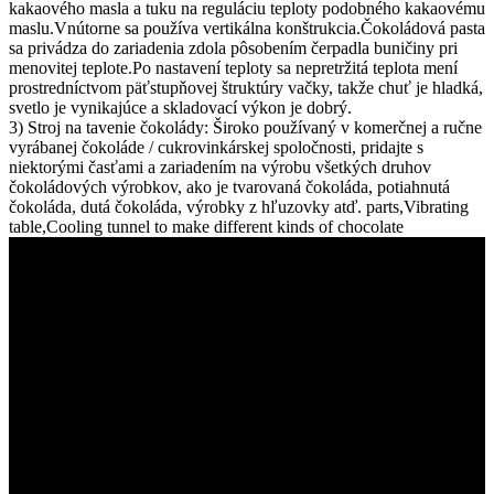
kakaového masla a tuku na reguláciu teploty podobného kakaovému
maslu.Vnútorne sa používa vertikálna konštrukcia.Čokoládová pasta
sa privádza do zariadenia zdola pôsobením čerpadla buničiny pri
menovitej teplote.Po nastavení teploty sa nepretržitá teplota mení
prostredníctvom päťstupňovej štruktúry vačky, takže chuť je hladká,
svetlo je vynikajúce a skladovací výkon je dobrý.
3) Stroj na tavenie čokolády: Široko používaný v komerčnej a ručne
vyrábanej čokoláde / cukrovinkárskej spoločnosti, pridajte s
niektorými časťami a zariadením na výrobu všetkých druhov
čokoládových výrobkov, ako je tvarovaná čokoláda, potiahnutá
čokoláda, dutá čokoláda, výrobky z hľuzovky atď. parts,Vibrating
table,Cooling tunnel to make different kinds of chocolate