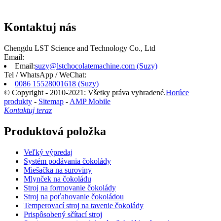
Kontaktuj nás
Chengdu LST Science and Technology Co., Ltd
Email:
Email:
suzy@lstchocolatemachine.com (Suzy)
Tel / WhatsApp / WeChat:
0086 15528001618 (Suzy)
© Copyright - 2010-2021: Všetky práva vyhradené.
Horúce
produkty
-
Sitemap
-
AMP Mobile
Kontaktuj teraz
Produktová položka
Veľký výpredaj
Systém podávania čokolády
Miešačka na suroviny
Mlynček na čokoládu
Stroj na formovanie čokolády
Stroj na poťahovanie čokoládou
Temperovací stroj na tavenie čokolády
Prispôsobený sčítací stroj