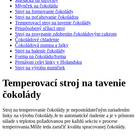
Miešačka na suroviny
Mlynček na čokoládu
Stroj na formovanie čokolády
Stroj na poťahovanie čokoládou
Temperovací stroj na tavenie čokolády
Prispôsobený sčítací stroj
Stroj na posypanie zdobením čokoládovým cukrom
Čokoládové chladenie
Čokoládová pumpa a fajky
Stroj na balenie čokolády
Forma na čokoládu/forma
Prenájom celej linky v Holandsku
Stroj na výrobu gumičiek
Temperovací stroj na tavenie
čokolády
Stroj na temperovanie čokolády je nepostrádateľným zariadením
linky na výrobu čokolády.Je to automatické riadenie a je v prísnom
súlade s teplotou požadovanou pre každú sekciu v procese
temperovania.Môže teda zaručiť kvalitu spracovanej čokolády.