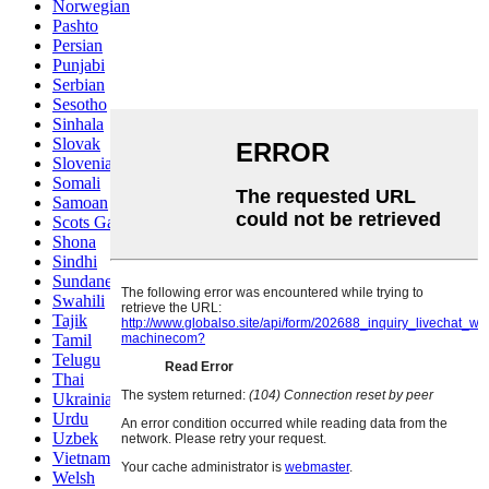
Norwegian
Pashto
Persian
Punjabi
Serbian
Sesotho
Sinhala
Slovak
Slovenian
Somali
Samoan
Scots Gaelic
Shona
Sindhi
Sundanese
Swahili
Tajik
Tamil
Telugu
Thai
Ukrainian
Urdu
Uzbek
Vietnamese
Welsh